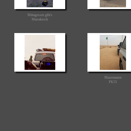
Mittagessen gibt's
Marrakesch
Mauretanien
PK55